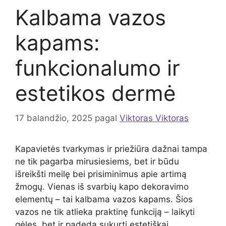
Kalbama vazos
kapams:
funkcionalumo ir
estetikos dermė
17 balandžio, 2025
pagal
Viktoras Viktoras
Kapavietės tvarkymas ir priežiūra dažnai tampa
ne tik pagarba mirusiesiems, bet ir būdu
išreikšti meilę bei prisiminimus apie artimą
žmogų. Vienas iš svarbių kapo dekoravimo
elementų – tai kalbama vazos kapams. Šios
vazos ne tik atlieka praktinę funkciją – laikyti
gėles, bet ir padeda sukurti estetiškai