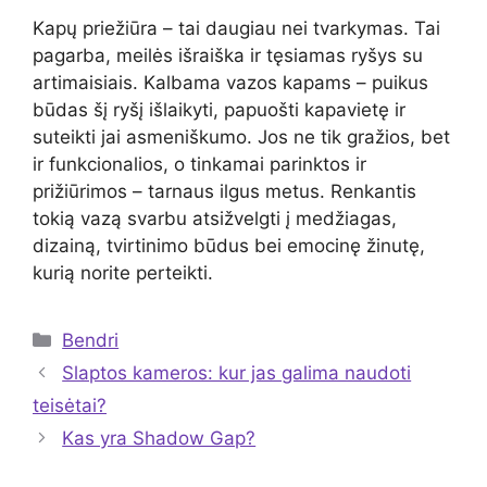
Kapų priežiūra – tai daugiau nei tvarkymas. Tai
pagarba, meilės išraiška ir tęsiamas ryšys su
artimaisiais. Kalbama vazos kapams – puikus
būdas šį ryšį išlaikyti, papuošti kapavietę ir
suteikti jai asmeniškumo. Jos ne tik gražios, bet
ir funkcionalios, o tinkamai parinktos ir
prižiūrimos – tarnaus ilgus metus. Renkantis
tokią vazą svarbu atsižvelgti į medžiagas,
dizainą, tvirtinimo būdus bei emocinę žinutę,
kurią norite perteikti.
Kategorijos
Bendri
Slaptos kameros: kur jas galima naudoti
teisėtai?
Kas yra Shadow Gap?