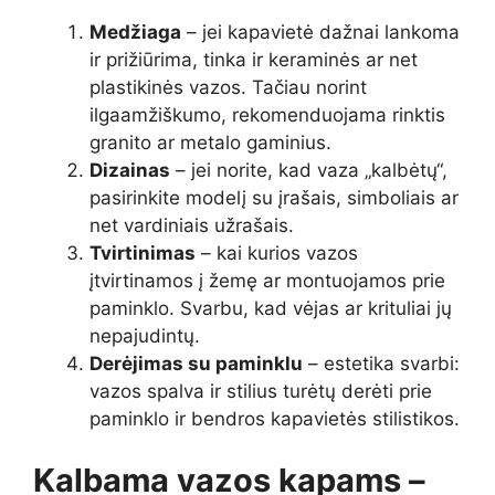
Medžiaga
– jei kapavietė dažnai lankoma
ir prižiūrima, tinka ir keraminės ar net
plastikinės vazos. Tačiau norint
ilgaamžiškumo, rekomenduojama rinktis
granito ar metalo gaminius.
Dizainas
– jei norite, kad vaza „kalbėtų“,
pasirinkite modelį su įrašais, simboliais ar
net vardiniais užrašais.
Tvirtinimas
– kai kurios vazos
įtvirtinamos į žemę ar montuojamos prie
paminklo. Svarbu, kad vėjas ar krituliai jų
nepajudintų.
Derėjimas su paminklu
– estetika svarbi:
vazos spalva ir stilius turėtų derėti prie
paminklo ir bendros kapavietės stilistikos.
Kalbama vazos kapams –