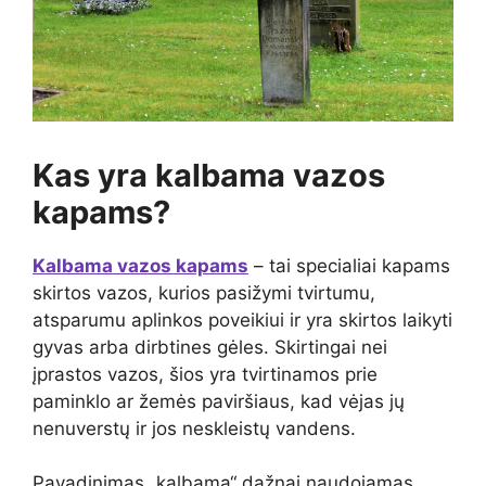
Kas yra kalbama vazos
kapams?
Kalbama vazos kapams
– tai specialiai kapams
skirtos vazos, kurios pasižymi tvirtumu,
atsparumu aplinkos poveikiui ir yra skirtos laikyti
gyvas arba dirbtines gėles. Skirtingai nei
įprastos vazos, šios yra tvirtinamos prie
paminklo ar žemės paviršiaus, kad vėjas jų
nenuverstų ir jos neskleistų vandens.
Pavadinimas „kalbama“ dažnai naudojamas