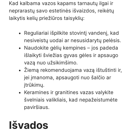
Kad kalbama vazos kapams tarnautų ilgai ir
neprarastų savo estetinės išvaizdos, reikėtų
laikytis kelių priežiūros taisyklių:
Reguliariai išpilkite stovintį vandenį, kad
nesiveistų uodai ar nesusidarytų pelėsis.
Naudokite gėlių kempines – jos padeda
išlaikyti šviežias gyvas gėles ir apsaugo
vazą nuo užsikimšimo.
Žiemą rekomenduojama vazą ištuštinti ir,
jei įmanoma, apsaugoti nuo šalčio ar
įtrūkimų.
Keramines ir granitines vazas valykite
švelniais valikliais, kad nepažeistumėte
paviršiaus.
Išvados