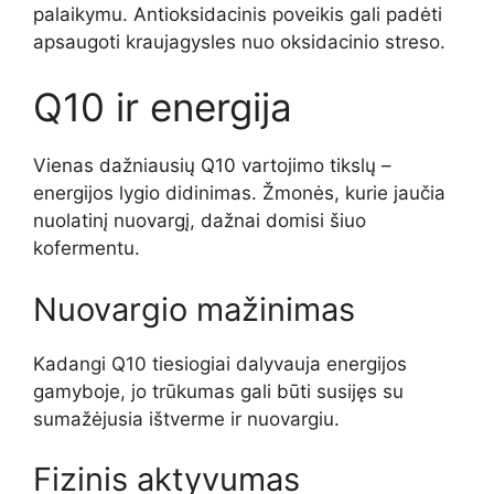
palaikymu. Antioksidacinis poveikis gali padėti
apsaugoti kraujagysles nuo oksidacinio streso.
Q10 ir energija
Vienas dažniausių Q10 vartojimo tikslų –
energijos lygio didinimas. Žmonės, kurie jaučia
nuolatinį nuovargį, dažnai domisi šiuo
kofermentu.
Nuovargio mažinimas
Kadangi Q10 tiesiogiai dalyvauja energijos
gamyboje, jo trūkumas gali būti susijęs su
sumažėjusia ištverme ir nuovargiu.
Fizinis aktyvumas