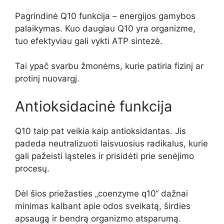
Pagrindinė Q10 funkcija – energijos gamybos
palaikymas. Kuo daugiau Q10 yra organizme,
tuo efektyviau gali vykti ATP sintezė.
Tai ypač svarbu žmonėms, kurie patiria fizinį ar
protinį nuovargį.
Antioksidacinė funkcija
Q10 taip pat veikia kaip antioksidantas. Jis
padeda neutralizuoti laisvuosius radikalus, kurie
gali pažeisti ląsteles ir prisidėti prie senėjimo
procesų.
Dėl šios priežasties „coenzyme q10“ dažnai
minimas kalbant apie odos sveikatą, širdies
apsaugą ir bendrą organizmo atsparumą.