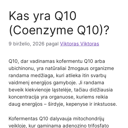
Kas yra Q10
(Coenzyme Q10)?
9 birželio, 2026
pagal
Viktoras Viktoras
Q10, dar vadinamas kofermentu Q10 arba
ubichinonu, yra natūraliai žmogaus organizme
randama medžiaga, kuri atlieka itin svarbų
vaidmenį energijos gamyboje. Ji randama
beveik kiekvienoje ląstelėje, tačiau didžiausia
koncentracija yra organuose, kuriems reikia
daug energijos – širdyje, kepenyse ir inkstuose.
Kofermentas Q10 dalyvauja mitochondrijų
veikloje, kur gaminama adenozino trifosfato