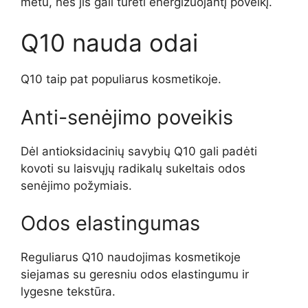
metu, nes jis gali turėti energizuojantį poveikį.
Q10 nauda odai
Q10 taip pat populiarus kosmetikoje.
Anti-senėjimo poveikis
Dėl antioksidacinių savybių Q10 gali padėti
kovoti su laisvųjų radikalų sukeltais odos
senėjimo požymiais.
Odos elastingumas
Reguliarus Q10 naudojimas kosmetikoje
siejamas su geresniu odos elastingumu ir
lygesne tekstūra.