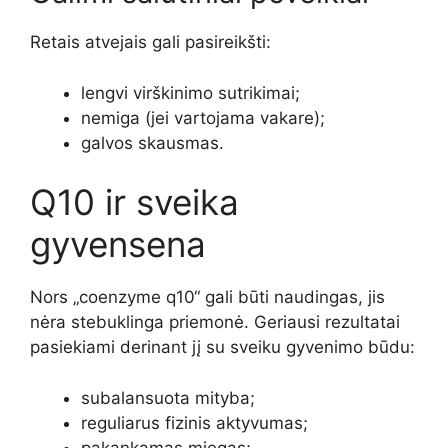
Retais atvejais gali pasireikšti:
lengvi virškinimo sutrikimai;
nemiga (jei vartojama vakare);
galvos skausmas.
Q10 ir sveika
gyvensena
Nors „coenzyme q10“ gali būti naudingas, jis
nėra stebuklinga priemonė. Geriausi rezultatai
pasiekiami derinant jį su sveiku gyvenimo būdu:
subalansuota mityba;
reguliarus fizinis aktyvumas;
pakankamas miegas;