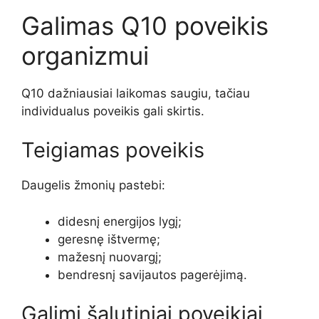
Galimas Q10 poveikis
organizmui
Q10 dažniausiai laikomas saugiu, tačiau
individualus poveikis gali skirtis.
Teigiamas poveikis
Daugelis žmonių pastebi:
didesnį energijos lygį;
geresnę ištvermę;
mažesnį nuovargį;
bendresnį savijautos pagerėjimą.
Galimi šalutiniai poveikiai