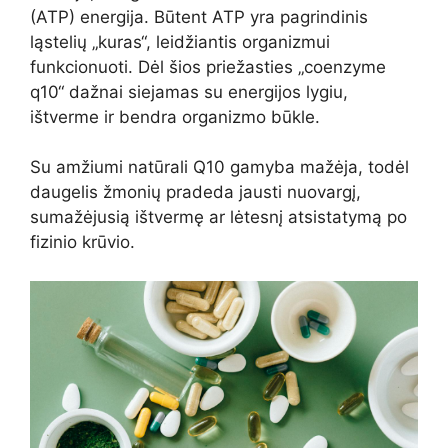
(ATP) energija. Būtent ATP yra pagrindinis
ląstelių „kuras“, leidžiantis organizmui
funkcionuoti. Dėl šios priežasties „coenzyme
q10“ dažnai siejamas su energijos lygiu,
ištverme ir bendra organizmo būkle.
Su amžiumi natūrali Q10 gamyba mažėja, todėl
daugelis žmonių pradeda jausti nuovargį,
sumažėjusią ištvermę ar lėtesnį atsistatymą po
fizinio krūvio.