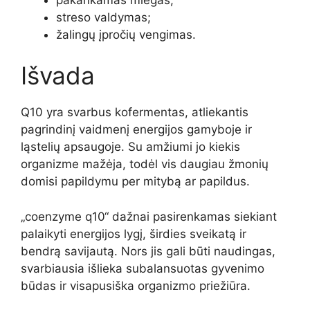
streso valdymas;
žalingų įpročių vengimas.
Išvada
Q10 yra svarbus kofermentas, atliekantis
pagrindinį vaidmenį energijos gamyboje ir
ląstelių apsaugoje. Su amžiumi jo kiekis
organizme mažėja, todėl vis daugiau žmonių
domisi papildymu per mitybą ar papildus.
„coenzyme q10“ dažnai pasirenkamas siekiant
palaikyti energijos lygį, širdies sveikatą ir
bendrą savijautą. Nors jis gali būti naudingas,
svarbiausia išlieka subalansuotas gyvenimo
būdas ir visapusiška organizmo priežiūra.