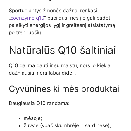
Sportuojantys žmonės dažnai renkasi
„
coenzyme q10
“ papildus, nes jie gali padėti
palaikyti energijos lygį ir greitesnį atsistatymą
po treniruočių.
Natūralūs Q10 šaltiniai
Q10 galima gauti ir su maistu, nors jo kiekiai
dažniausiai nėra labai dideli.
Gyvūninės kilmės produktai
Daugiausia Q10 randama:
mėsoje;
žuvyje (ypač skumbrėje ir sardinėse);