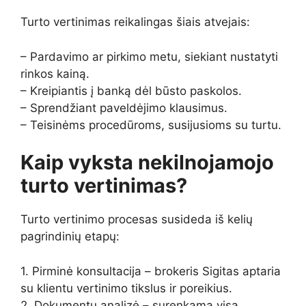
Turto vertinimas reikalingas šiais atvejais:
– Pardavimo ar pirkimo metu, siekiant nustatyti
rinkos kainą.
– Kreipiantis į banką dėl būsto paskolos.
– Sprendžiant paveldėjimo klausimus.
– Teisinėms procedūroms, susijusioms su turtu.
Kaip vyksta nekilnojamojo
turto vertinimas?
Turto vertinimo procesas susideda iš kelių
pagrindinių etapų:
1. Pirminė konsultacija – brokeris Sigitas aptaria
su klientu vertinimo tikslus ir poreikius.
2. Dokumentų analizė – surenkama visa